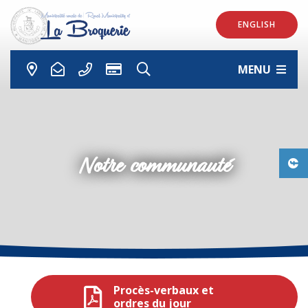
ENGLISH
MENU
Notre communauté
Procès-verbaux et
ordres du jour