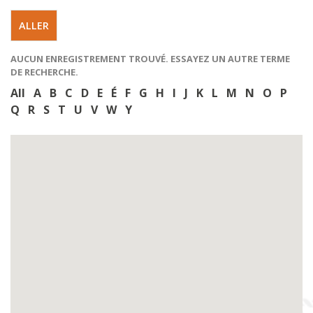
AUCUN ENREGISTREMENT TROUVÉ. ESSAYEZ UN AUTRE TERME
DE RECHERCHE.
All
A
B
C
D
E
É
F
G
H
I
J
K
L
M
N
O
P
Q
R
S
T
U
V
W
Y